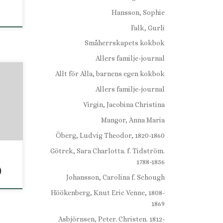
Hansson, Sophie
Falk, Gurli
Småherrskapets kokbok
Allers familje-journal
Allt för Alla, barnens egen kokbok
nnan
Allers familje-journal
Virgin, Jacobina Christina
8:o.
Mangor, Anna Maria
Öberg, Ludvig Theodor, 1820-1860
med
n
Götrek, Sara Charlotta. f. Tidström.
.2
1788-1856
)
Johansson, Carolina f. Schough
Höökenberg, Knut Eric Venne, 1808-
1869
Asbjörnsen, Peter. Christen. 1812-