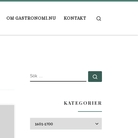
Search
OM GASTRONOMI.NU
KONTAKT
SÖK
Sök …
KATEGORIER
n
at
Kategorier