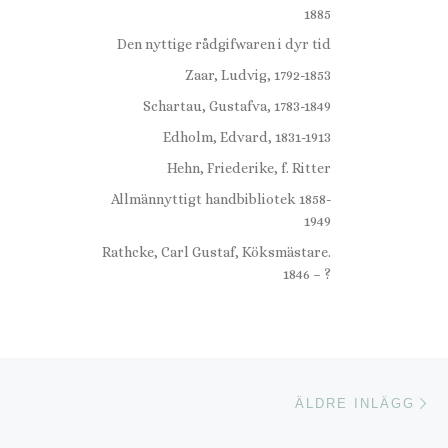
1885
Den nyttige rådgifwaren i dyr tid
Zaar, Ludvig, 1792-1853
Schartau, Gustafva, 1783-1849
Edholm, Edvard, 1831-1913
Hehn, Friederike, f. Ritter
Allmännyttigt handbibliotek 1858-
1949
Rathcke, Carl Gustaf, Köksmästare.
1846 – ?
Äl
ÄLDRE INLÄGG