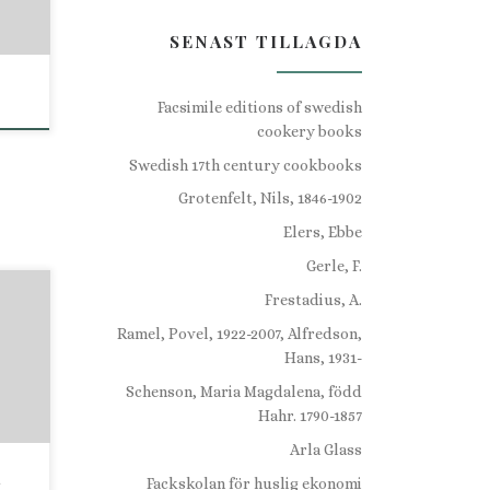
SENAST TILLAGDA
Facsimile editions of swedish
 2-
cookery books
[S.
Swedish 17th century cookbooks
Grotenfelt, Nils, 1846-1902
Elers, Ebbe
Gerle, F.
Frestadius, A.
s-
Ramel, Povel, 1922-2007, Alfredson,
Hans, 1931-
h
tade
Schenson, Maria Magdalena, född
Hahr. 1790-1857
kt
Arla Glass
mn.
a
 [2]
Fackskolan för huslig ekonomi