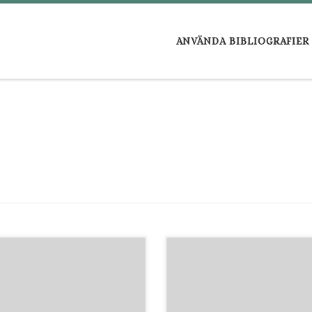
ANVÄNDA BIBLIOGRAFIER
lamodisk åg mykket nyttig
Rålamb, Åke. 1651-1718 En lijte
chier-bok, hwar uti
hand-book utaf adelig öfning, 
finnandes är huruledes man
bruka uti många tilfällen, … 1.1
er nu för tiden brukelige art åg
Stockholm 1690: (Joh. Georg