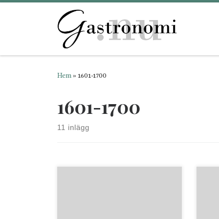
Hoppa till innehåll
Hem
»
1601-1700
1601-1700
11 inlägg
a short list of first ed..
Ny a
Anonymous, Stockholm 1650 En
tren
lijten kockebok, hwarthinnan
till
beskrijfwes, huruledes man
efft