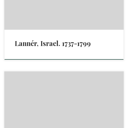
Lannér, Israel. 1737-1799
Sätt, at bereda win och cider, af swenska frugter och bär. Til
allmänhetens tienst framgifwit af I.L. Stockholm, tryckt hos
Henr. Fougt, 1772. Stora Nygatan, huset n:o 104. Stockholm,
1772. 16 s. =(s. 15/16 blank).=