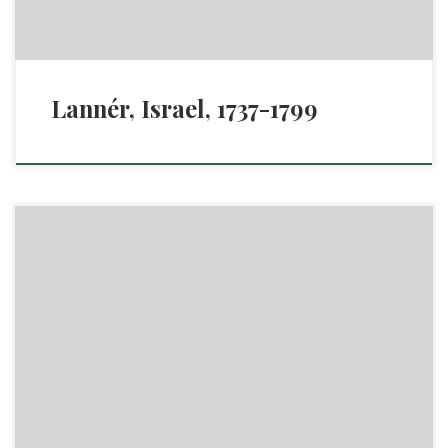
Lannér, Israel, 1737-1799
1.1. Landtmanna-wännen, som af hushålls- och läkeböcker
sammanletat de wigaste hushållsgrep, anwisning til et nätt
landt-apothek, samt säkra, lätta och bepröfwade hus- curer.
Upsala, tryckt hos Johan Edman, kongl. acad. boktryckare.
År 1767. Uppsala, 1767. [02] , 138 s. =(s. 129-38 opag.)=.
1.2. Landtmanna-wännen, som, af hushålls- och läkeböcker,
sammanletat hushålds-grep, […]