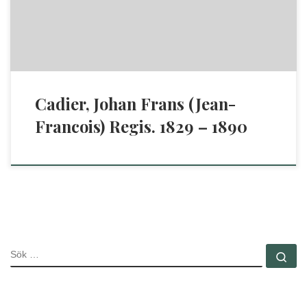
är indelad i en del för enklare matlgning och en del för finare.
[…]
Cadier, Johan Frans (Jean-
Francois) Regis. 1829 – 1890
SÖK
Sö