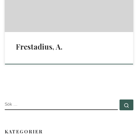
Frestadius, A.
SÖK
Sö
KATEGORIER