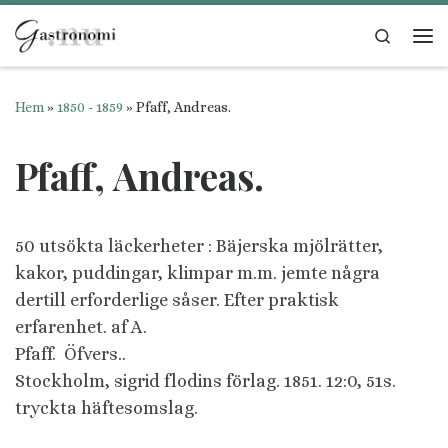
Hoppa till innehåll
Search
Me
Hem
»
1850 - 1859
»
Pfaff, Andreas.
Pfaff, Andreas.
50 utsökta läckerheter : Bäjerska mjölrätter,
kakor, puddingar, klimpar m.m. jemte några
dertill erforderlige såser. Efter praktisk
erfarenhet.
af A.
Pfaff. Öfvers..
Stockholm, sigrid flodins förlag. 1851. 12:0, 51s.
tryckta häftesomslag.