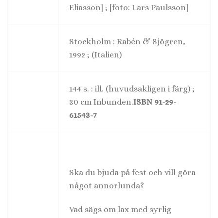
Eliasson] ; [foto: Lars Paulsson]
Stockholm : Rabén & Sjögren,
1992 ; (Italien)
144 s. : ill. (huvudsakligen i färg) ;
30 cm Inbunden.
ISBN 91-29-
61543-7
Ska du bjuda på fest och vill göra
något annorlunda?
Vad sägs om lax med syrlig