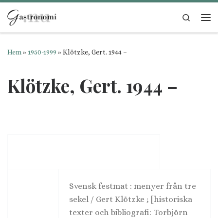
Hoppa till innehåll
Search
Me
Hem
»
1950-1999
»
Klötzke, Gert. 1944 –
Klötzke, Gert. 1944 –
Svensk festmat : menyer från tre
sekel / Gert Klötzke ; [historiska
texter och bibliografi: Torbjörn