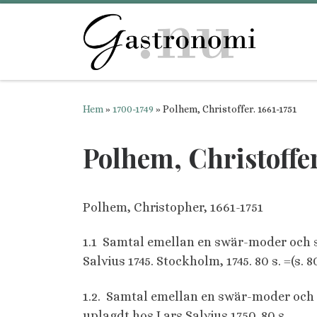
Hoppa till innehåll
Hem
»
1700-1749
»
Polhem, Christoffer. 1661-1751
Polhem, Christoffer
Polhem, Christopher, 1661-1751
1.1 Samtal emellan en swär-moder och s
Salvius 1745. Stockholm, 1745. 80 s. =(s. 8
1.2. Samtal emellan en swär-moder och 
uplagdt hos Lars Salvius 1750. 80 s.