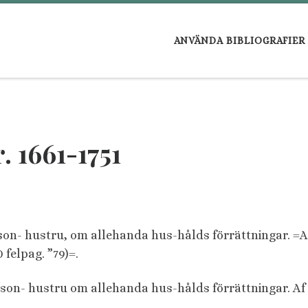
ANVÄNDA BIBLIOGRAFIER
. 1661-1751
on- hustru, om allehanda hus-hålds förrättningar. =A
0 felpag. ”79)=.
son- hustru om allehanda hus-hålds förrättningar. A