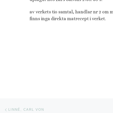
av verkets tio samtal, handlar nr 2 om m
finns inga direkta matrecept i verket.
Inläggsnavigering
Föregående inlägg
LINNÉ, CARL VON