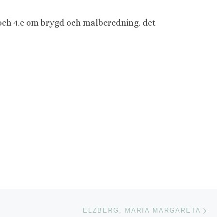
 och 4.e om brygd och malberedning. det
Nä
ISTA
ELZBERG, MARIA MARGARETA