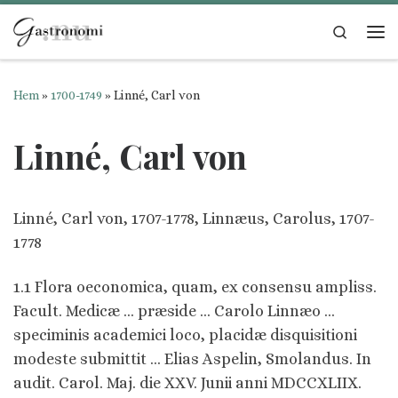
Hoppa till innehåll
Search
Me
Hem
»
1700-1749
»
Linné, Carl von
Linné, Carl von
Linné, Carl von, 1707-1778, Linnæus, Carolus, 1707-
1778
1.1 Flora oeconomica, quam, ex consensu ampliss.
Facult. Medicæ … præside … Carolo Linnæo …
speciminis academici loco, placidæ disquisitioni
modeste submittit … Elias Aspelin, Smolandus. In
audit. Carol. Maj. die XXV. Junii anni MDCCXLIIX.