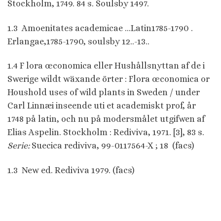
Stockholm, 1749. 84 s. Soulsby 1497.
1.3 Amoenitates academicae …Latin1785-1790 .
Erlangae,1785-1790, soulsby 12..-13..
1.4 F lora œconomica eller Hushållsnyttan af de i
Swerige wildt wäxande örter : Flora œconomica or
Houshold uses of wild plants in Sweden / under
Carl Linnæi inseende uti et academiskt prof, år
1748 på latin, och nu på modersmålet utgifwen af
Elias Aspelin. Stockholm : Rediviva, 1971. [3], 83 s.
Serie:
Suecica rediviva, 99-0117564-X ; 18 (facs)
1.3 New ed. Rediviva 1979. (facs)