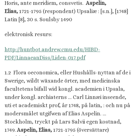
Horis, ante meridiem, consvetis.
Aspelin,
Elias,
1721-1795 (respondent) Upsaliæ : [s.n.], [1748]
Latin [8], 30 s. Soulsby 1490
elektronisk resurs:
http://huntbot.andrew.cmu.edu/HIBD-
PDF/LinnaeanDiss/Liden-017.pdf
1.2 Flora oeconomica, eller Hushålls-nyttan af de i
Swerige, wildt wäxande örter, med medicinska
facultetens bifall wid kongl. academien i Upsala,
under kongl. archiaterns … Carl Linnæi inseende,
uti et academiskt prof, år 1748, på latin, : och nu på
modersmålet utgifwen af Elias Aspelin. …
Stockholm, tryckt på Lars Salvii egen kostnad,
1749.
Aspelin, Elias,
1721-1795 (översättare)