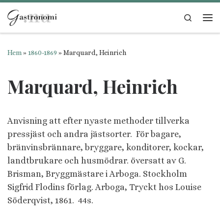
Hoppa till innehåll
Search
Me
Hem
»
1860-1869
»
Marquard, Heinrich
Marquard, Heinrich
Anvisning att efter nyaste methoder tillverka
pressjäst och andra jästsorter. För bagare,
bränvinsbrännare, bryggare, konditorer, kockar,
landtbrukare och husmödrar. översatt av G.
Brisman, Bryggmästare i Arboga. Stockholm
Sigfrid Flodins förlag. Arboga, Tryckt hos Louise
Söderqvist, 1861.
44s.