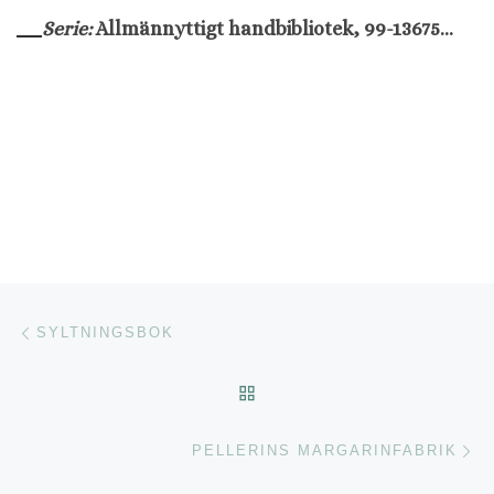
Serie:
Allmännyttigt handbibliotek, 99-1367540-5 ; 7
Inläggsnavigering
Föregående inlägg
SYLTNINGSBOK
TILLBAKA TILL INLÄGGSL
Nä
PELLERINS MARGARINFABRIK