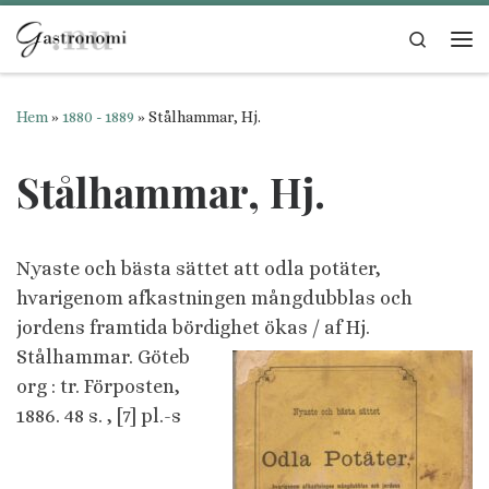
Hoppa till innehåll
Search
Me
Hem
»
1880 - 1889
»
Stålhammar, Hj.
Stålhammar, Hj.
Nyaste och bästa sättet att odla potäter,
hvarigenom afkastningen mångdubblas och
jordens framtida bördighet ökas /
af Hj.
Stålhammar. Göteb
org : tr. Förposten,
1886. 48 s. , [7] pl.-s