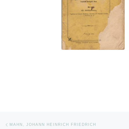
Inläggsnavigering
Föregående inlägg
MAHN, JOHANN HEINRICH FRIEDRICH