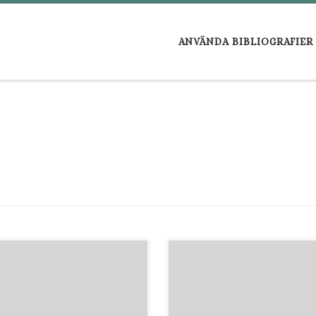
ANVÄNDA BIBLIOGRAFIER
ärkningar om jord-pärons
Beskrifning om tätmjölkens
a / ingifven af Detlof Heijke.
tillagning. : Af Nils Gisler. s11-14
ckholm],[1754. LIBRIS-
KVAH 1749. LIBRIS-ID:2666894 
695983 i: K. Sv.
K.Sv. vetenskapsakad:s handl.