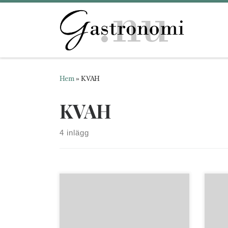
Hoppa till innehåll
Hem
»
KVAH
KVAH
4 inlägg
Anmärkningar om bröd-bakning
Anm
jämte undersökning, huruvida
nytt
säden i dyr tid gagneligaste af de
[Sto
fattiga dertil nyttjas. [Stockholm],
ID:2