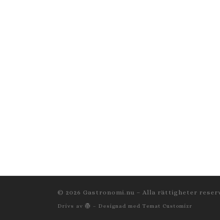
© 2026
Gastronomi.nu
– Alla rättigheter rese
Drivs av
– Designad med
Temat Customizr