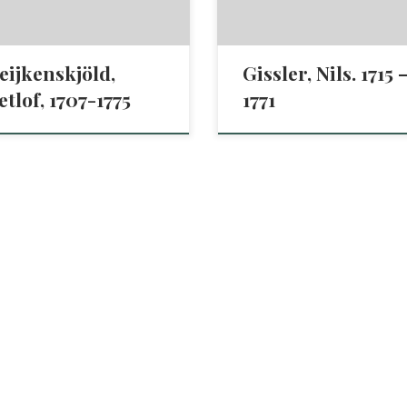
nskapsakad:s handl. Vol. 15
Vol.10 (1749)
4)
eijkenskjöld,
Gissler, Nils. 1715 
etlof, 1707-1775
1771