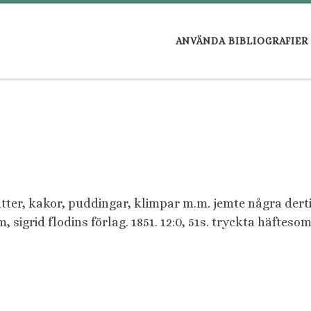
ANVÄNDA BIBLIOGRAFIER
tter, kakor, puddingar, klimpar m.m. jemte några dertil
m, sigrid flodins förlag. 1851. 12:0, 51s. tryckta häfteso