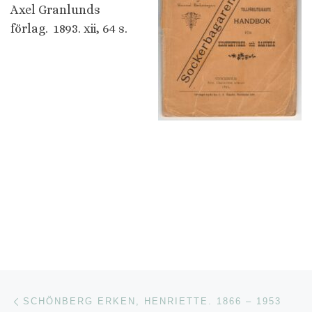
Axel Granlunds
förlag. 1893. xii, 64 s.
Inläggsnavigering
Föregående inlägg
SCHÖNBERG ERKEN, HENRIETTE. 1866 – 1953