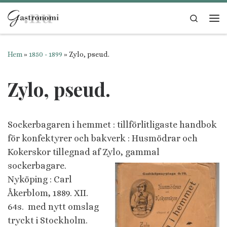
Hoppa till innehåll
Search
Me
Hem
»
1850 - 1899
»
Zylo, pseud.
Zylo, pseud.
Sockerbagaren i hemmet : tillförlitligaste handbok
för konfektyrer och bakverk : Husmödrar och
Kokerskor tillegnad af
Zylo, gammal
sockerbagare.
Nyköping : Carl
Åkerblom, 1889. XII.
64s. med nytt omslag
tryckt i Stockholm.