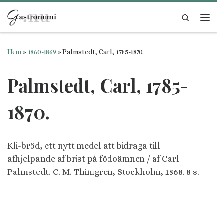
Hoppa till innehåll
Search
Me
Hem
»
1860-1869
»
Palmstedt, Carl, 1785-1870.
Palmstedt, Carl, 1785-
1870.
Kli-bröd, ett nytt medel att bidraga till
afhjelpande af brist på födoämnen / af Carl
Palmstedt. C. M. Thimgren, Stockholm,
1868. 8 s.