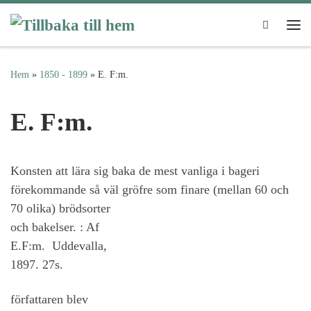
Hoppa till innehåll
Search
Me
Hem
»
1850 - 1899
»
E. F:m.
E. F:m.
Konsten att lära sig baka de mest vanliga i bageri
förekommande så väl gröfre som finare (mellan 60 och
70 olika)
brödsorter
och bakelser. : Af
E.F:m. Uddevalla,
1897. 27s.
författaren blev