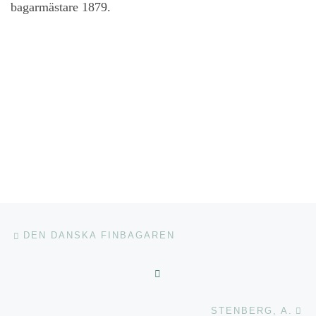
bagarmästare 1879.
Inläggsnavigering
Föregående inlägg
DEN DANSKA FINBAGAREN
TILLBAKA TILL INLÄGGSL
Nä
STENBERG, A.