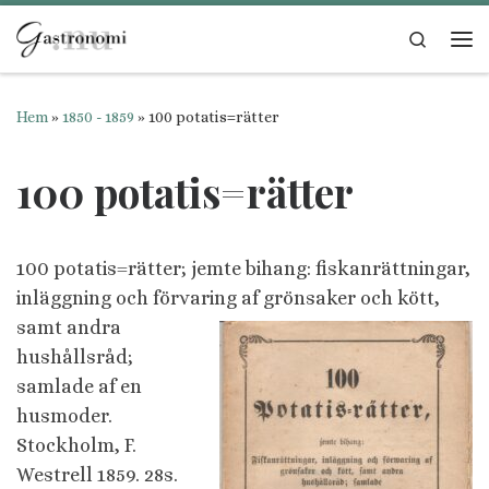
Hoppa till innehåll
Search
Me
Hem
»
1850 - 1859
»
100 potatis=rätter
100 potatis=rätter
100 potatis=rätter; jemte bihang: fiskanrättningar,
inläggning och förvaring af grönsaker och kött,
samt andra
hushållsråd;
samlade af en
husmoder.
Stockholm, F.
Westrell 1859. 28s.