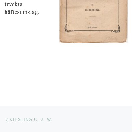
tryckta
häftesomslag.
Inläggsnavigering
Föregående inlägg
KIESLING C. J. W.