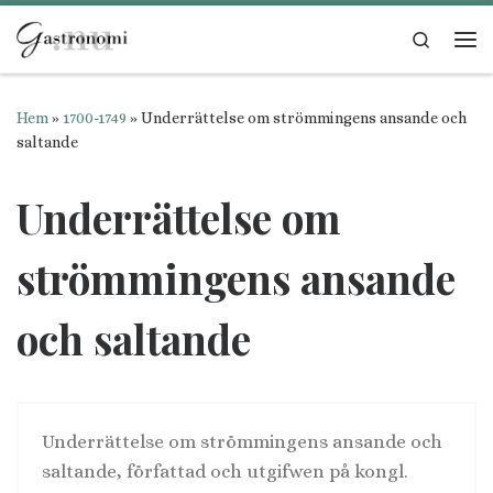
Hoppa till innehåll
Search
Me
Hem
»
1700-1749
»
Underrättelse om strömmingens ansande och
saltande
Underrättelse om
strömmingens ansande
och saltande
Underrättelse om strömmingens ansande och
saltande, författad och utgifwen på kongl.