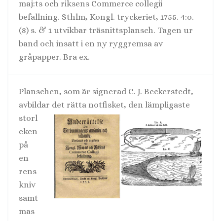
maj:ts och riksens Commerce collegii
befallning. Sthlm, Kongl. tryckeriet, 1755. 4:o.
(8) s. & 1 utvikbar träsnittsplansch. Tagen ur
band och insatt i en ny ryggremsa av
gråpapper. Bra ex.
Planschen, som är signerad C. J. Beckerstedt,
avbildar det rätta notfisket,
den lämpligaste
storl
eken
på
en
rens
kniv
samt
mas