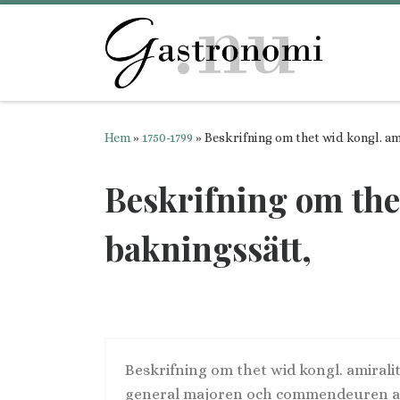
Hoppa till innehåll
Hem
»
1750-1799
»
Beskrifning om thet wid kongl. am
Beskrifning om thet
bakningssätt,
Beskrifning om thet wid kongl. amirali
general majoren och commendeuren af 