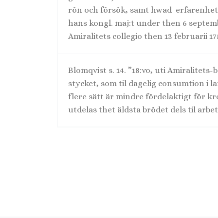
rön och försök, samt hwad erfarenhe
hans kongl. maj:t under then 6 september
Amiralitets collegio then 13 februarii 175
Blomqvist s. 14. ”18:vo, uti Amiralitet
stycket, som til dagelig consumtion i l
flere sätt är mindre fördelaktigt för k
utdelas thet äldsta brödet dels til arbet