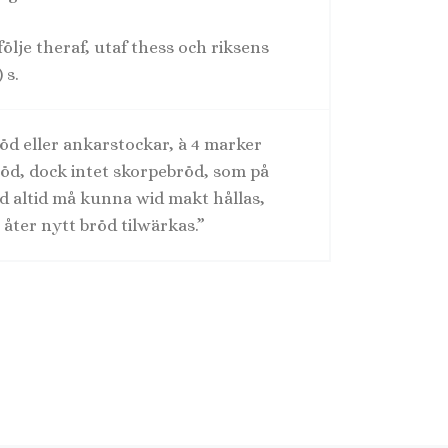
följe theraf, utaf thess och riksens
 s.
bröd eller ankarstockar, à 4 marker
bröd, dock intet skorpebröd, som på
åd altid må kunna wid makt hållas,
e åter nytt bröd tilwärkas.”