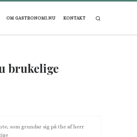
Search
OM GASTRONOMI.NU
KONTAKT
nu brukelige
nte, som grundar sig på the af herr
tige