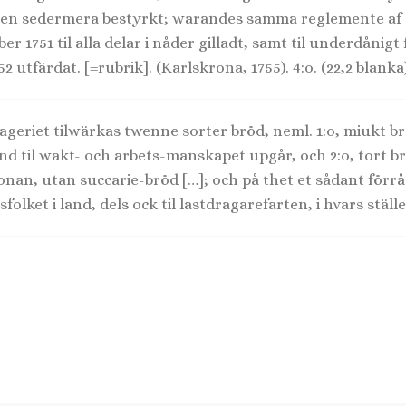
ten sedermera bestyrkt; warandes samma reglemente af
 1751 til alla delar i nåder gilladt, samt til underdånigt 
2 utfärdat. [=rubrik]. (Karlskrona, 1755). 4:o. (22,2 blanka)
s-bageriet tilwärkas twenne sorter bröd, neml. 1:o, miukt 
and til wakt- och arbets-manskapet upgår, och 2:o, tort 
ronan, utan succarie-bröd […]; och på thet et sådant förr
sfolket i land, dels ock til lastdragarefarten, i hvars ställ