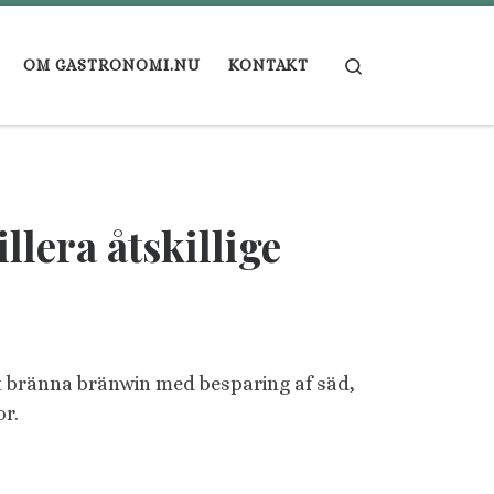
Search
OM GASTRONOMI.NU
KONTAKT
llera åtskillige
t at bränna bränwin med besparing af säd,
or.