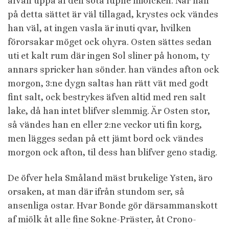
åfvan uppå af den söta lupne miölcken. När han
på detta sättet är väl tillagad, krystes ock vändes
han väl, at ingen vasla är inuti qvar, hvilken
förorsakar möget ock ohyra. Osten sättes sedan
uti et kalt rum där ingen Sol sliner på honom, ty
annars spricker han sönder. han vändes afton ock
morgon, 3:ne dygn saltas han rätt vät med godt
fint salt, ock bestrykes äfven altid med ren salt
lake, då han intet blifver slemmig. Är Osten stor,
så vändes han en eller 2:ne veckor uti fin korg,
men lägges sedan på ett jämt bord ock vändes
morgon ock afton, til dess han blifver geno stadig.
De öfver hela Småland mäst brukelige Ysten, äro
orsaken, at man där ifrån stundom ser, så
ansenliga ostar. Hvar Bonde gör därsammanskott
af miölk åt alle fine Sokne-Präster, åt Crono-