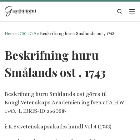
Hoppa till innehåll
Search
Me
Hem
»
1700-1749
»
Beskrifning huru Smålands ost , 1743
Beskrifning huru
Smålands ost , 1743
Beskrifning huru Smålands ost göres til
Kongl.Vetenskaps Academien ingifven af A.H.W.
1743. L IBRIS-ID:2560387
i: K.Sv.vetenskapsakad:s handl.Vol.4 (1743)