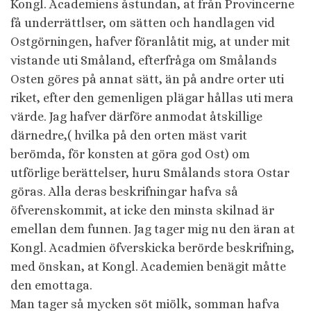
Kongl. Academiens åstundan, at från Provincerne
få underrättlser, om sätten och handlagen vid
Ostgörningen, hafver föranlåtit mig, at under mit
vistande uti Småland, efterfråga om Smålands
Osten göres på annat sätt, än på andre orter uti
riket, efter den gemenligen plägar hållas uti mera
värde. Jag hafver därföre anmodat åtskillige
därnedre,( hvilka på den orten mäst varit
berömda, för konsten at göra god Ost) om
utförlige berättelser, huru Smålands stora Ostar
göras. Alla deras beskrifningar hafva så
öfverenskommit, at icke den minsta skilnad är
emellan dem funnen. Jag tager mig nu den äran at
Kongl. Acadmien öfverskicka berörde beskrifning,
med önskan, at Kongl. Academien benägit måtte
den emottaga.
Man tager så mycken söt miölk, somman hafva