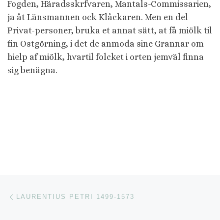
Fogden, Häradsskrfvaren, Mantals-Commissarien,
ja åt Länsmannen ock Klåckaren. Men en del
Privat-personer, bruka et annat sätt, at få miölk til
fin Ostgörning, i det de anmoda sine Grannar om
hielp af miölk, hvartil folcket i orten jemväl finna
sig benägna.
Inläggsnavigering
Föregående inlägg
LAURENTIUS PETRI 1499-1573