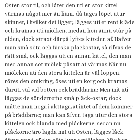
Osten stor til, och låter den uti en stor kittel
värmas något mer än lium, då tages löpet utur
skinnet, i hvilket det ligger, lägges uti et rent kläde
och kramas uti miölken, medan hon ännu står på
elden, dock straxt därpå lyftes kittelen af. Hafver
man små söta och färska pläckostar, så rifvas de
rätt små, ock läggas uti en annan kittel, den man
med annan söt miölck påsatt at värmas.När nu
miölcken uti den stora kittelen är väl löppen,
röres den omkring, öses uti en korg och kramas
däruti väl vid botten ock bräddarna; Men mit uti
läggas de sönderrefne små pläck-ostar; dock
måtte man noga i akttaga,at intet af dem kommer
på bräddarne; man kan äfven taga utur den stora
kittelen ock blanda med plåckerne. sedan nu
plåckorne äro lagda mit uti Osten, lägges låck