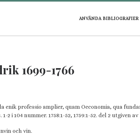
ANVÄNDA BIBLIOGRAFIER
rik 1699-1766
 Nulla enik professio amplier, quam Oeconomia, qua fu
s. 1-2 i 104 nummer. 1758:1-52, 1759:1-52. del 2 utgiven av
nvin och vin.