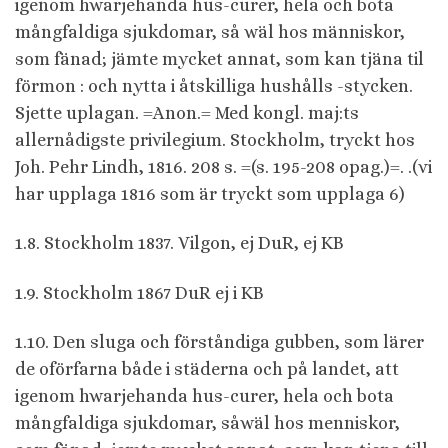
igenom hwarjehanda hus-curer, hela och bota
mångfaldiga sjukdomar, så wäl hos människor,
som fänad; jämte mycket annat, som kan tjäna til
förmon : och nytta i åtskilliga hushålls -stycken.
Sjette uplagan. =Anon.= Med kongl. maj:ts
allernådigste privilegium. Stockholm, tryckt hos
Joh. Pehr Lindh, 1816. 208 s. =(s. 195-208 opag.)=. .(vi
har upplaga 1816 som är tryckt som upplaga 6)
1.8. Stockholm 1837. Vilgon, ej DuR, ej KB
1.9. Stockholm 1867 DuR ej i KB
1.10. Den sluga och förståndiga gubben, som lärer
de oförfarna både i städerna och på landet, att
igenom hwarjehanda hus-curer, hela och bota
mångfaldiga sjukdomar, såwäl hos menniskor,