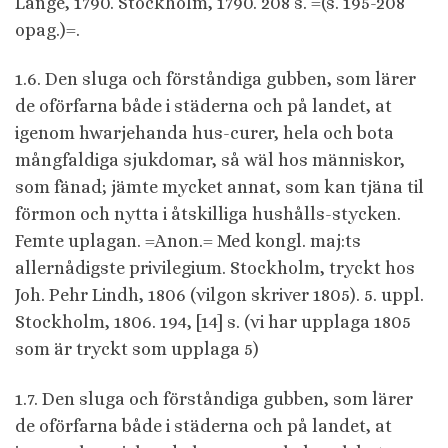
Lange, 1790. Stockholm, 1790. 208 s. =(s. 195-208
opag.)=.
1.6. Den sluga och förståndiga gubben, som lärer
de oförfarna både i städerna och på landet, at
igenom hwarjehanda hus-curer, hela och bota
mångfaldiga sjukdomar, så wäl hos människor,
som fänad; jämte mycket annat, som kan tjäna til
förmon och nytta i åtskilliga hushålls-stycken.
Femte uplagan. =Anon.= Med kongl. maj:ts
allernådigste privilegium. Stockholm, tryckt hos
Joh. Pehr Lindh, 1806 (vilgon skriver 1805). 5. uppl.
Stockholm, 1806. 194, [14] s. (vi har upplaga 1805
som är tryckt som upplaga 5)
1.7. Den sluga och förståndiga gubben, som lärer
de oförfarna både i städerna och på landet, at