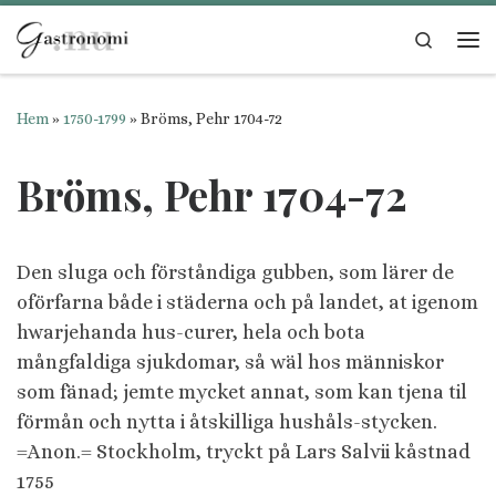
Hoppa till innehåll
Search
Me
Hem
»
1750-1799
»
Bröms, Pehr 1704-72
Bröms, Pehr 1704-72
Den sluga och förståndiga gubben, som lärer de
oförfarna både i städerna och på landet, at igenom
hwarjehanda hus-curer, hela och bota
mångfaldiga sjukdomar, så wäl hos människor
som fänad; jemte mycket annat, som kan tjena til
förmån och nytta i åtskilliga hushåls-stycken.
=Anon.= Stockholm, tryckt på Lars Salvii kåstnad
1755