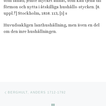
som fänad; jemte mycket annat, som kan tjena till
förmon och nytta i åtskilliga hushålls-stycken. [8.
uppl.?] Stockholm, 1858. 113, [5] s
Huvudsakligen lanthushållning, men även en del
om den inre hushållningen.
Inläggsnavigering
Föregående inlägg
BERGHULT, ANDERS 1712-1792
TILLBAKA TILL INLÄGGSL