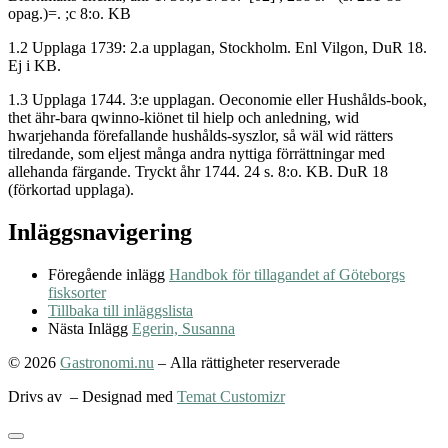
opag.)=. ;c 8:o. KB
1.2 Upplaga 1739: 2.a upplagan, Stockholm. Enl Vilgon, DuR 18.
Ej i KB.
1.3 Upplaga 1744. 3:e upplagan. Oeconomie eller Hushålds-book,
thet ähr-bara qwinno-kiönet til hielp och anledning, wid
hwarjehanda förefallande hushålds-syszlor, så wäl wid rätters
tilredande, som eljest många andra nyttiga förrättningar med
allehanda färgande. Tryckt åhr 1744. 24 s. 8:o. KB. DuR 18
(förkortad upplaga).
Inläggsnavigering
Föregående inlägg
Handbok för tillagandet af Göteborgs
fisksorter
Tillbaka till inläggslista
Nästa Inlägg
Egerin, Susanna
© 2026
Gastronomi.nu
– Alla rättigheter reserverade
Drivs av
– Designad med
Temat Customizr