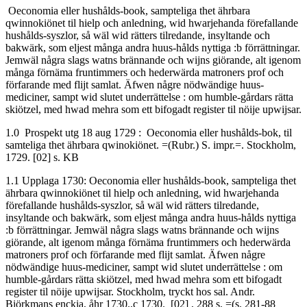
Oeconomia eller hushålds-book, sampteliga thet ährbara
qwinnokiönet til hielp och anledning, wid hwarjehanda förefallande
hushålds-syszlor, så wäl wid rätters tilredande, insyltande och
bakwärk, som eljest många andra huus-hålds nyttiga :b förrättningar.
Jemwäl några slags watns brännande och wijns giörande, alt igenom
många förnäma fruntimmers och hederwärda matroners prof och
förfarande med flijt samlat. Äfwen någre nödwändige huus-
mediciner, sampt wid slutet underrättelse : om humble-gårdars rätta
skiötzel, med hwad mehra som ett bifogadt register til nöije upwijsar.
1.0 Prospekt utg 18 aug 1729 : Oeconomia eller hushålds-bok, til
samteliga thet ährbara qwinokiönet. =(Rubr.) S. impr.=. Stockholm,
1729. [02] s. KB
1.1 Upplaga 1730: Oeconomia eller hushålds-book, sampteliga thet
ährbara qwinnokiönet til hielp och anledning, wid hwarjehanda
förefallande hushålds-syszlor, så wäl wid rätters tilredande,
insyltande och bakwärk, som eljest många andra huus-hålds nyttiga
:b förrättningar. Jemwäl några slags watns brännande och wijns
giörande, alt igenom många förnäma fruntimmers och hederwärda
matroners prof och förfarande med flijt samlat. Äfwen någre
nödwändige huus-mediciner, sampt wid slutet underrättelse : om
humble-gårdars rätta skiötzel, med hwad mehra som ett bifogadt
register til nöije upwijsar. Stockholm, tryckt hos sal. Andr.
Biörkmans enckia, åhr 1730.,c 1730. [02] , 288 s. =(s. 281-88