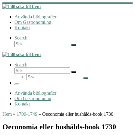
Hoppa
till
innehåll
Använda bibliografier
Om Gastronomi.nu
Kontakt
Search
Sök
Sök
…
Search
Sök
Sök
Sök
…
Sök
…
Meny
Använda bibliografier
Om Gastronomi.nu
Kontakt
Hem
»
1700-1749
»
Oeconomia eller hushålds-book 1730
Oeconomia eller hushålds-book 1730